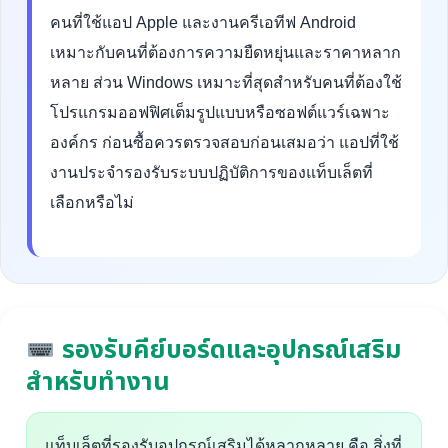
คนที่ใช้แอป Apple และงานครีเอทีฟ Android
เหมาะกับคนที่ต้องการความยืดหยุ่นและราคาหลาก
หลาย ส่วน Windows เหมาะที่สุดสำหรับคนที่ต้องใช้
โปรแกรมออฟฟิศเต็มรูปแบบหรือซอฟต์แวร์เฉพาะ
องค์กร ก่อนซื้อควรตรวจสอบก่อนเสมอว่า แอปที่ใช้
งานประจำรองรับระบบปฏิบัติการของแท็บเล็ตที่
เลือกหรือไม่
รองรับคีย์บอร์ดและอุปกรณ์เสริม
สำหรับทำงาน
แท็บเล็ตที่รองรับอุปกรณ์เสริมได้หลากหลาย คือ สิ่งที่