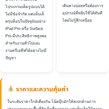
เดินทางบ่อยหรือต้องการ
โปรแกรมเต็มรูปแบบได้
อุปกรณ์ที่หยิบใช้ได้ทันที
ไม่มีข้อจำกัด แต่แท็บเล็
โดยไม่รู้สึกเหนื่อย
ตรุ่นท็อปในปัจจุบันอย่าง
iPad Pro หรือ Surface
Pro มีประสิทธิภาพสูงพอ
สำหรับงานทั่วไปและ
งานครีเอทีฟได้อย่างไม่มี
ปัญหา
ราคาและความคุ้มค่า
ในระดับราคาใกล้เคียงกัน โน้ตบุ๊กมักให้สเปกด้านการ
ประมวลผลและพื้นที่จัดเก็บที่มากกว่า แต่แท็บเล็ตให้ความ