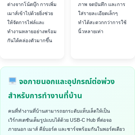
ต่างจากโน้ตบุ๊ก การเพิ่ม
ภาพ จดบันทึก และการ
เมาส์เข้าไปด้วยยิ่งช่วย
ใส่รายละเอียดเล็กๆ
ให้จัดการไฟล์และ
ทำได้สะดวกกว่าการใช้
ทำงานหลายอย่างพร้อม
นิ้วหลายเท่า
กันได้คล่องตัวมากขึ้น
จอภายนอกและอุปกรณ์ต่อพ่วง
สำหรับการทำงานที่บ้าน
คนที่ทำงานที่บ้านสามารถยกระดับแท็บเล็ตให้เป็น
เวิร์กสเตชันเต็มรูปแบบได้ด้วย USB-C Hub ที่ต่อจอ
ภายนอก เมาส์ คีย์บอร์ด และชาร์จพร้อมกันในพอร์ตเดียว