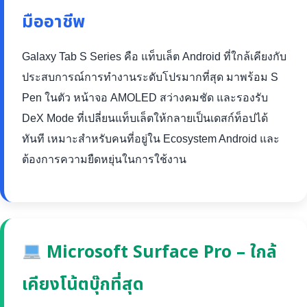
มืออาชีพ
Galaxy Tab S Series คือ แท็บเล็ต Android ที่ใกล้เคียงกับ
ประสบการณ์การทำงานระดับโปรมากที่สุด มาพร้อม S
Pen ในตัว หน้าจอ AMOLED สว่างคมชัด และรองรับ
DeX Mode ที่เปลี่ยนแท็บเล็ตให้กลายเป็นเดสก์ท็อปได้
ทันที เหมาะสำหรับคนที่อยู่ใน Ecosystem Android และ
ต้องการความยืดหยุ่นในการใช้งาน
Microsoft Surface Pro – ใกล้
เคียงโน้ตบุ๊กที่สุด