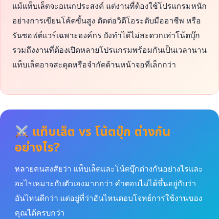
แม้แท็บเล็ตจะอเนกประสงค์ แต่งานที่ต้องใช้โปรแกรมหนัก
อย่างการเขียนโค้ดขั้นสูง ตัดต่อวิดีโอระดับมืออาชีพ หรือ
รันซอฟต์แวร์เฉพาะองค์กร ยังทำได้ไม่สะดวกเท่าโน้ตบุ๊ก
รวมถึงงานที่ต้องเปิดหลายโปรแกรมพร้อมกันเป็นเวลานาน
แท็บเล็ตอาจสะดุดหรือจำกัดด้านหน้าจอที่เล็กกว่า
แท็บเล็ต vs โน้ตบุ๊ก ต่างกัน
อย่างไร?
หลายคนสงสัยว่า แท็บเล็ตและโน้ตบุ๊กต่างกันอย่างไรและ
อะไรเหมาะกับตัวเองมากกว่า คำตอบไม่ได้ขึ้นอยู่กับว่า
อันไหนดีกว่า แต่อยู่ที่ว่าอันไหนตอบโจทย์การใช้งานของ
คุณได้ครบกว่า