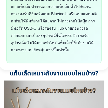
แยกแท็บเล็ตทำงานออกจากแท็บเล็ตทั่วไปชัดเจน
การรองรับคีย์บอร์ดแบบ Bluetooth หรือแบบแมกเนติ
ก ช่วยให้พิมพ์งานได้สะดวก ไม่ต่างจากโน้ตบุ๊ก การ
มีพอร์ต USB-C หรือรองรับ Hub ช่วยต่อพ่วงจอ
ภายนอก เมาส์ และอุปกรณ์อื่นได้ครบ ยิ่งรองรับ
อุปกรณ์เสริมได้มากเท่าไหร่ แท็บเล็ตก็ยิ่งทำงานได้
ครบวงจรและยืดหยุ่นมากขึ้นเท่านั้น
แท็บเล็ตเหมาะกับงานแบบไหนบ้าง?