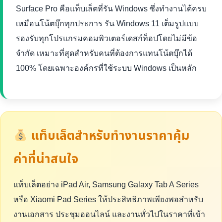
Surface Pro คือแท็บเล็ตที่รัน Windows ซึ่งทำงานได้ครบ
เหมือนโน้ตบุ๊กทุกประการ รัน Windows 11 เต็มรูปแบบ
รองรับทุกโปรแกรมคอมพิวเตอร์เดสก์ท็อปโดยไม่มีข้อ
จำกัด เหมาะที่สุดสำหรับคนที่ต้องการแทนโน้ตบุ๊กได้
100% โดยเฉพาะองค์กรที่ใช้ระบบ Windows เป็นหลัก
แท็บเล็ตสำหรับทำงานราคาคุ้ม
ค่าที่น่าสนใจ
แท็บเล็ตอย่าง iPad Air, Samsung Galaxy Tab A Series
หรือ Xiaomi Pad Series ให้ประสิทธิภาพเพียงพอสำหรับ
งานเอกสาร ประชุมออนไลน์ และงานทั่วไปในราคาที่เข้า