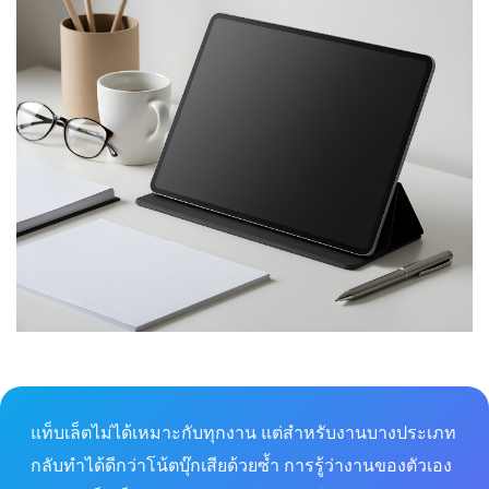
แท็บเล็ตไม่ได้เหมาะกับทุกงาน แต่สำหรับงานบางประเภท
กลับทำได้ดีกว่าโน้ตบุ๊กเสียด้วยซ้ำ การรู้ว่างานของตัวเอง