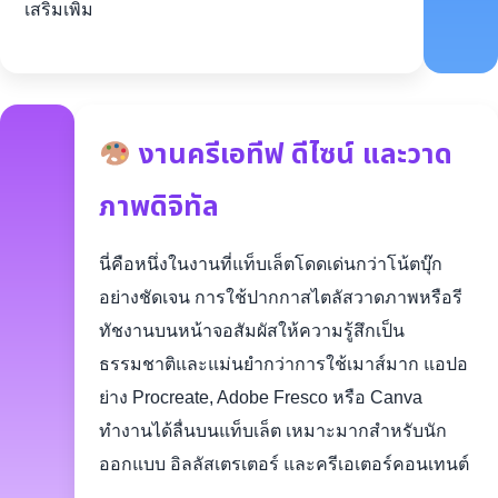
เสริมเพิ่ม
งานครีเอทีฟ ดีไซน์ และวาด
ภาพดิจิทัล
นี่คือหนึ่งในงานที่แท็บเล็ตโดดเด่นกว่าโน้ตบุ๊ก
อย่างชัดเจน การใช้ปากกาสไตลัสวาดภาพหรือรี
ทัชงานบนหน้าจอสัมผัสให้ความรู้สึกเป็น
ธรรมชาติและแม่นยำกว่าการใช้เมาส์มาก แอปอ
ย่าง Procreate, Adobe Fresco หรือ Canva
ทำงานได้ลื่นบนแท็บเล็ต เหมาะมากสำหรับนัก
ออกแบบ อิลลัสเตรเตอร์ และครีเอเตอร์คอนเทนต์